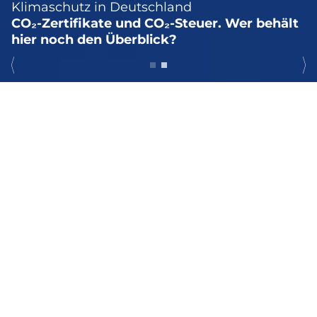
Klimaschutz in Deutschland
CO₂-Zertifikate und CO₂-Steuer. Wer behält
hier noch den Überblick?
KARRIERE
Steuerberater und Diplom-Finanzwirte (m/w/d)
Prüfungs- und Steuerassistent (m/w/d)
Steuerfachwirte und Bilanzbuchhalter (m/w/d)
Steuerfachangestellte (m/w/d)
Auszubildende (m/w/d) zur/zum Steuerfachangestellten
WIR SIND FÜR UNSERE
MANDANTEN DA, WO UND WANN
IMMER SIE UNS BRAUCHEN