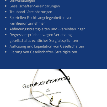
Umwandlungen
Gesellschafter-Vereinbarungen
Treuhand-Vereinbarungen
Speziellen Rechtsangelegenheiten von
Familienunternehmen
Abfindungsstreitigkeiten und -vereinbarungen
Regressansprüchen wegen Verletzung
gesellschaftsrechtlicher Sorgfaltspflichten
Auflösung und Liquidation von Gesellschaften
Klärung von Gesellschafter-Streitigkeiten