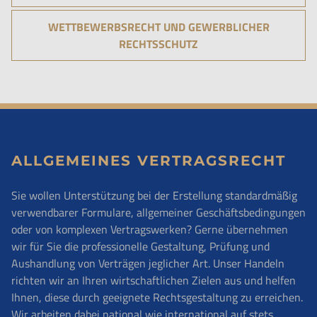
WETTBEWERBSRECHT UND GEWERBLICHER
RECHTSSCHUTZ
ALLGEMEINES VERTRAGSRECHT
Sie wollen Unterstützung bei der Erstellung standardmäßig
verwendbarer Formulare, allgemeiner Geschäftsbedingungen
oder von komplexen Vertragswerken? Gerne übernehmen
wir für Sie die professionelle Gestaltung, Prüfung und
Aushandlung von Verträgen jeglicher Art. Unser Handeln
richten wir an Ihren wirtschaftlichen Zielen aus und helfen
Ihnen, diese durch geeignete Rechtsgestaltung zu erreichen.
Wir arbeiten dabei national wie international auf stets