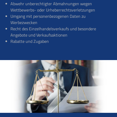
Abwehr unberechtigter Abmahnungen wegen
Wettbewerbs- oder Urheberrechtsverletzungen
Umgang mit personenbezogenen Daten zu
Werbezwecken
Recht des Einzelhandelsverkaufs und besondere
Angebote und Verkaufsaktionen
Rabatte und Zugaben